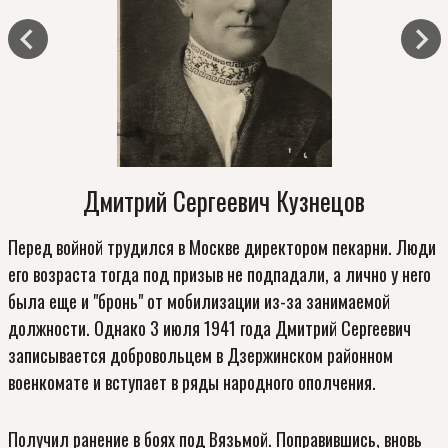
Дмитрий Сергеевич Кузнецов
Перед войной трудился в Москве директором пекарни. Люди
его возраста тогда под призыв не подпадали, а лично у него
о
была еще и "бронь" от мобилизации из-за занимаемой
должности. Однако 3 июля 1941 года Дмитрий Сергеевич
записывается добровольцем в Дзержинском районном
1
военкомате и вступает в ряды народного ополчения.
ь
Получил ранение в боях под Вязьмой. Поправившись, вновь
е